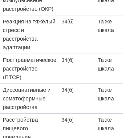
компульсивное
шкала
расстройство (ОКР)
Реакция на тяжёлый
34(б)
Та же
стресс и
шкала
расстройства
адаптации
Посттравматическое
34(б)
Та же
расстройство
шкала
(ПТСР)
Диссоциативные и
34(б)
Та же
соматоформные
шкала
расстройства
Расстройства
34(б)
Та же
пищевого
шкала
поведения