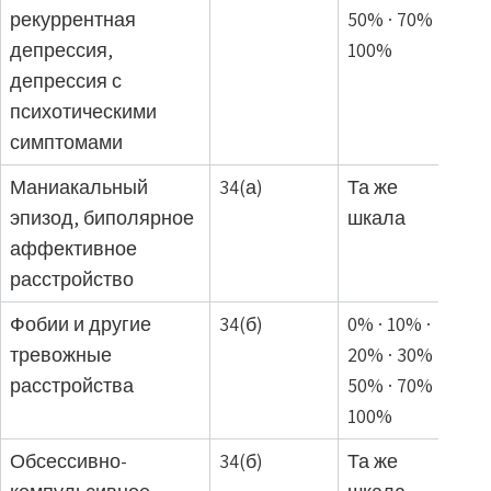
рекуррентная
50% · 70% ·
депрессия,
100%
депрессия с
психотическими
симптомами
Маниакальный
34(а)
Та же
эпизод, биполярное
шкала
аффективное
расстройство
Фобии и другие
34(б)
0% · 10% ·
тревожные
20% · 30% ·
расстройства
50% · 70% ·
100%
Обсессивно-
34(б)
Та же