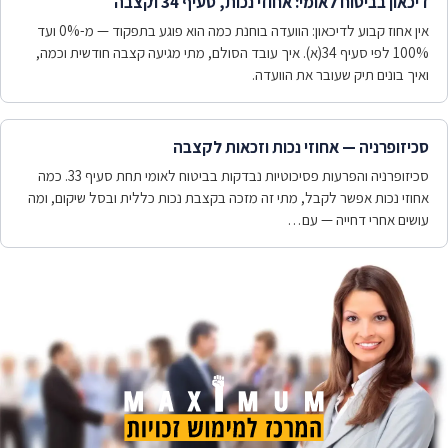
דיכאון בביטוח לאומי: אחוזי נכות, סעיף 34 וקצבה
אין אחוז קבוע לדיכאון: הוועדה בוחנת כמה הוא פוגע בתפקוד — מ-0% ועד
100% לפי סעיף 34(א). איך עובד הסולם, מתי מגיעה קצבה חודשית וכמה,
ואיך בונים תיק שעובר את הוועדה.
סכיזופרניה — אחוזי נכות וזכאות לקצבה
סכיזופרניה והפרעות פסיכוטיות נבדקות בביטוח לאומי תחת סעיף 33. כמה
אחוזי נכות אפשר לקבל, מתי זה מזכה בקצבת נכות כללית ובסל שיקום, ומה
עושים אחרי דחייה — עם…