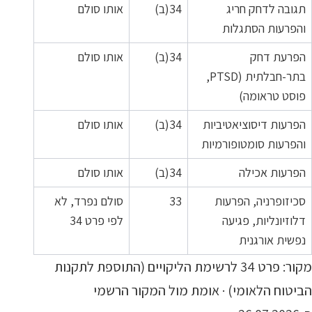
תגובה לדחק חריג
34(ב)
אותו סולם
והפרעות הסתגלות
הפרעת דחק
34(ב)
אותו סולם
בתר-חבלתית (PTSD,
פוסט טראומה)
הפרעות דיסוציאטיביות
34(ב)
אותו סולם
והפרעות סומטופורמיות
הפרעות אכילה
34(ב)
אותו סולם
סכיזופרניה, הפרעות
33
סולם נפרד, לא
דלוזיונליות, פגיעה
לפי פרט 34
נפשית אורגנית
מקור: פרט 34 לרשימת הליקויים (התוספת לתקנות
הביטוח הלאומי) · אומת מול המקור הרשמי