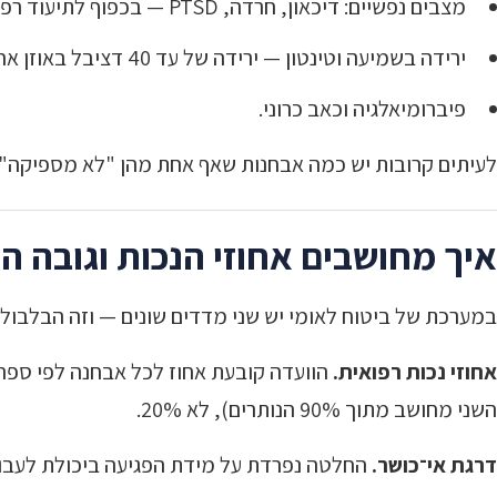
מצבים נפשיים: דיכאון, חרדה, PTSD — בכפוף לתיעוד רפואי;
ירידה בשמיעה וטינטון — ירידה של עד 40 דציבל באוזן אחת אינה נלקחת בחשבון לקצבת נכות כללית;
פיברומיאלגיה וכאב כרוני.
לעיתים קרובות יש כמה אבחנות שאף אחת מהן "לא מספיקה" 
איך מחושבים אחוזי הנכות וגובה 
במערכת של ביטוח לאומי יש שני מדדים שונים — וזה הבלבול ה
אחוזי נכות רפואית.
הוועדה קובעת אחוז לכל אבחנה לפי ספר 
השני מחושב מתוך 90% הנותרים), לא 20%.
דרגת אי־כושר.
החלטה נפרדת על מידת הפגיעה ביכולת לעבוד ולהשתכר: 60%, 65%, 74% או 100%. ממנה 