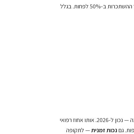
ספי הבסיס לקצבת נכות כללית: נכות רפואית של 60% לפחות (או 40% כשאחד הליקויים הוא 25% ומעלה) וגם צמצום כושר ההשתכרות ב-50% לפחות. בגלל
גובה קצבת הנכות נגזר מדרגת אי־הכושר וממספר התלויים (בן/בת זוג, ילדים) ומתעדכן מדי שנה — נכון ל-2026. אותו אחוז רפואי
ות. גם
נכות זמנית
— לתקופה