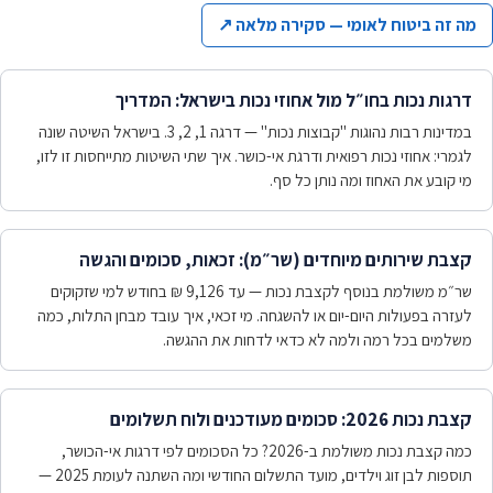
מה זה ביטוח לאומי — סקירה מלאה
↗
דרגות נכות בחו״ל מול אחוזי נכות בישראל: המדריך
במדינות רבות נהוגות "קבוצות נכות" — דרגה 1, 2, 3. בישראל השיטה שונה
לגמרי: אחוזי נכות רפואית ודרגת אי-כושר. איך שתי השיטות מתייחסות זו לזו,
מי קובע את האחוז ומה נותן כל סף.
קצבת שירותים מיוחדים (שר״מ): זכאות, סכומים והגשה
שר״מ משולמת בנוסף לקצבת נכות — עד 9,126 ₪ בחודש למי שזקוקים
לעזרה בפעולות היום-יום או להשגחה. מי זכאי, איך עובד מבחן התלות, כמה
משלמים בכל רמה ולמה לא כדאי לדחות את ההגשה.
קצבת נכות 2026: סכומים מעודכנים ולוח תשלומים
כמה קצבת נכות משולמת ב-2026? כל הסכומים לפי דרגות אי-הכושר,
תוספות לבן זוג וילדים, מועד התשלום החודשי ומה השתנה לעומת 2025 —