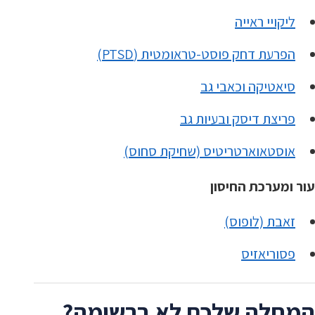
ליקויי ראייה
הפרעת דחק פוסט-טראומטית (PTSD)
סיאטיקה וכאבי גב
פריצת דיסק ובעיות גב
אוסטאוארטריטיס (שחיקת סחוס)
עור ומערכת החיסון
זאבת (לופוס)
פסוריאזיס
המחלה שלכם לא ברשימה?