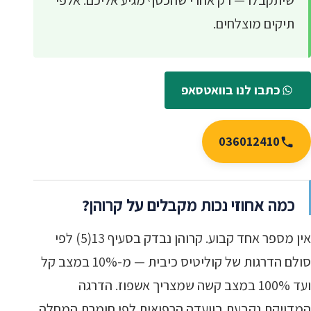
שיתקבלו — רק אחרי שהכסף מגיע אליכם. אלפי
תיקים מוצלחים.
כתבו לנו בוואטסאפ
036012410
כמה אחוזי נכות מקבלים על קרוהן?
אין מספר אחד קבוע. קרוהן נבדק בסעיף 13(5) לפי
סולם הדרגות של קוליטיס כיבית — מ-10% במצב קל
ועד 100% במצב קשה שמצריך אשפוז. הדרגה
המדויקת נקבעת בוועדה הרפואית לפי חומרת המחלה,