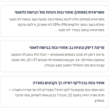
פסוריאזיס (ספחת): אחוזי נכות וזכויות מול הביטוח הלאומי
פסוריאזיס (ספחת) יכולה לזכות באחוזי נכות: פגיעת העור נבחנת לפי סעיף
מחלות העור בספר הליקויים (0%–30% לפי חומרה), ודלקת פרקים
פסוריאטית נבחנת בנפרד לפי סעיף…
פריצת דיסק ובעיות גב: אחוזי נכות בביטוח לאומי
פריצת דיסק לא מזכה באחוזים אוטומטיים — הכול תלוי בהגבלת התנועה
ובממצא הנוירולוגי. איך נקבעים האחוזים לפי סעיפים 37 ו-32, מתי מגיעה
קצבת נכות ומה המסלול כשהגב נפגע בעבודה.
אחוזי נכות בגין ליקוי ראייה: כך נקבעים בוועדה
כמה אחוזי נכות מגיעים על ליקוי ראייה? מסבירים לפי מה מודדת הוועדה —
חדות ושדה ראייה בסעיף 52, ההבדל בין עין אחת לשתיים, ומתי מדובר
בעיוורון.