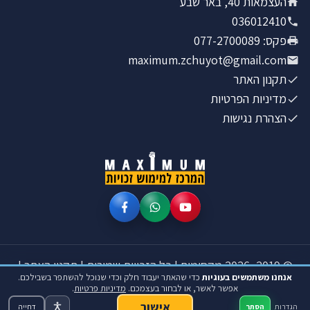
העצמאות 40, באר שבע
036012410
פקס
:
077-2700089
maximum.zchuyot@gmail.com
תקנון האתר
מדיניות הפרטיות
הצהרת נגישות
©
2019–2026
מקסימום
|
כל הזכויות שמורות
|
תקנון האתר
|
אנחנו משתמשים בעוגיות
מדיניות הפרטיות
|
הצהרת נגישות
אפשר לאשר, או לבחור בעצמכם.
מדיניות פרטיות
.
אישור
מקסימום · עוסק מורשה 558413787 · העצמאות 40, באר שבע
הגדרות
הסתר
דחייה