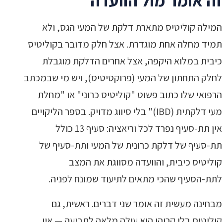
זה אומר מול הוועדה
המילה קוליטיס מתארת דלקת של המעי הגס, ולא
תמיד מחלה אחת מוגדרת. אצל חלק מדובר בקוליטיס
כיבית במלוא היקפה, אצל אחרים הדלקת מוגבלת
לחלק התחתון של המעי (פרוקטיטיס), ויש מי שבמכתב
הרפואי שלו כתוב פשוט "קוליטיס כרוני" או "מחלת
מעי דלקתית (IBD)" בלי סיווג מדויק. בספר הליקויים
אין תת-סעיף נפרד לכל וריאציה: סעיף 13 כולל
תת-סעיף של דלקת כרונית של המעי ותת-סעיף של
קוליטיס כיבית, והוועדה מסווגת את המצב
לתת-הסעיף שהכי מתאים לתיעוד שמונח לפניה.
מבחינה מעשית זה אומר שני דברים. ראשית, גם
קוליטיס בלי קרוהן הוא עילה מלאה לתביעה — אין