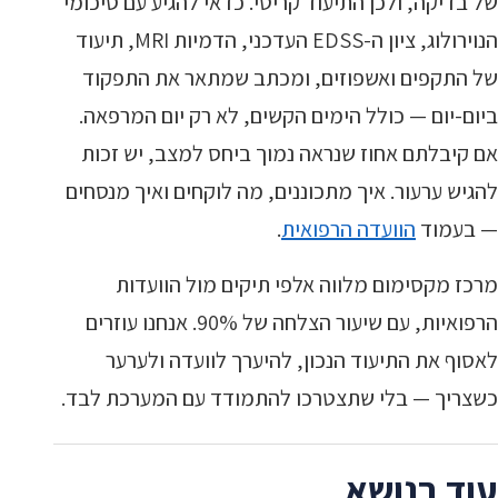
של בדיקה, ולכן התיעוד קריטי. כדאי להגיע עם סיכומי
הנוירולוג, ציון ה-EDSS העדכני, הדמיות MRI, תיעוד
של התקפים ואשפוזים, ומכתב שמתאר את התפקוד
ביום-יום — כולל הימים הקשים, לא רק יום המרפאה.
אם קיבלתם אחוז שנראה נמוך ביחס למצב, יש זכות
להגיש ערעור. איך מתכוננים, מה לוקחים ואיך מנסחים
— בעמוד
הוועדה הרפואית
.
מרכז מקסימום מלווה אלפי תיקים מול הוועדות
הרפואיות, עם שיעור הצלחה של 90%. אנחנו עוזרים
לאסוף את התיעוד הנכון, להיערך לוועדה ולערער
כשצריך — בלי שתצטרכו להתמודד עם המערכת לבד.
עוד בנושא