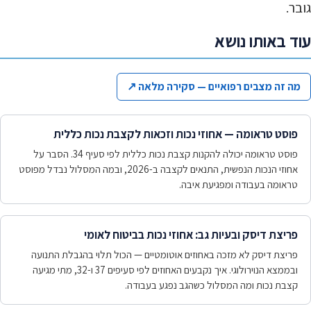
גובר.
עוד באותו נושא
מה זה מצבים רפואיים — סקירה מלאה
↗
פוסט טראומה — אחוזי נכות וזכאות לקצבת נכות כללית
פוסט טראומה יכולה להקנות קצבת נכות כללית לפי סעיף 34. הסבר על
אחוזי הנכות הנפשית, התנאים לקצבה ב-2026, ובמה המסלול נבדל מפוסט
טראומה בעבודה ומפגיעת איבה.
פריצת דיסק ובעיות גב: אחוזי נכות בביטוח לאומי
פריצת דיסק לא מזכה באחוזים אוטומטיים — הכול תלוי בהגבלת התנועה
ובממצא הנוירולוגי. איך נקבעים האחוזים לפי סעיפים 37 ו-32, מתי מגיעה
קצבת נכות ומה המסלול כשהגב נפגע בעבודה.