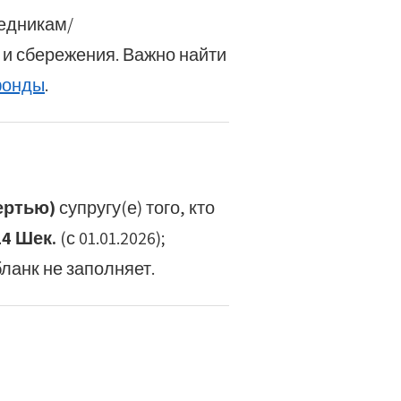
едникам/
 и сбережения. Важно найти
фонды
.
мертью)
супругу(е) того, кто
14 Шек.
(с 01.01.2026);
ланк не заполняет.