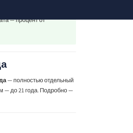
ата — процент от
да
да
— полностью отдельный
м — до 21 года. Подробно —