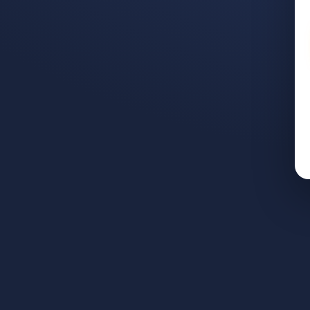
: полный гид
ерти супруга: полный 
 руководитель центра «Максимум» · 10+ лет опыта