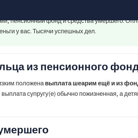
ми, пенсионный фонд и средства умершего. Опл
деньги у вас. Тысячи успешных дел.
ильца из пенсионного фон
лизким положена
выплата шеарим ещё и из фон
 выплата супругу(е) обычно пожизненная, а детя
 умершего