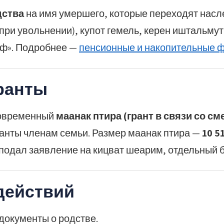
дства
на имя умершего, которые переходят насл
ри увольнении), купот гемель, керен иштальмут
сеф». Подробнее —
пенсионные и накопительные 
гранты
новременный
маанак птира (грант в связи со с
ранты членам семьи. Размер маанак птира —
10 5
е подал заявление на кицват шеарим, отдельный б
действий
документы о родстве.