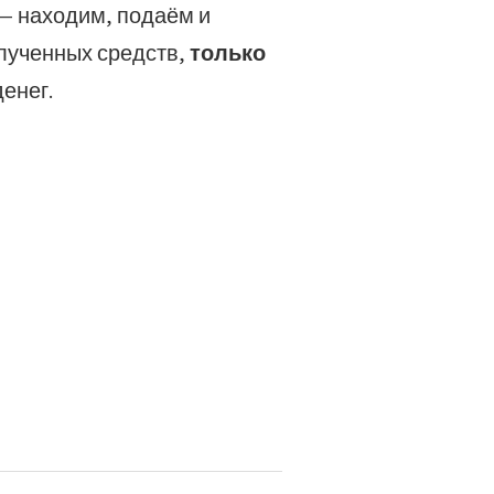
— находим, подаём и
олученных средств,
только
енег.