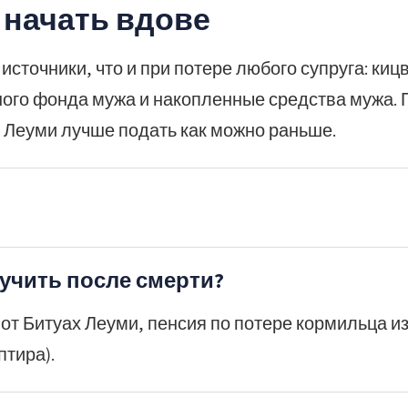
 начать вдове
источники, что и при потере любого супруга: киц
ного фонда мужа и накопленные средства мужа. 
х Леуми лучше подать как можно раньше.
учить после смерти?
от Битуах Леуми, пенсия по потере кормильца и
птира).