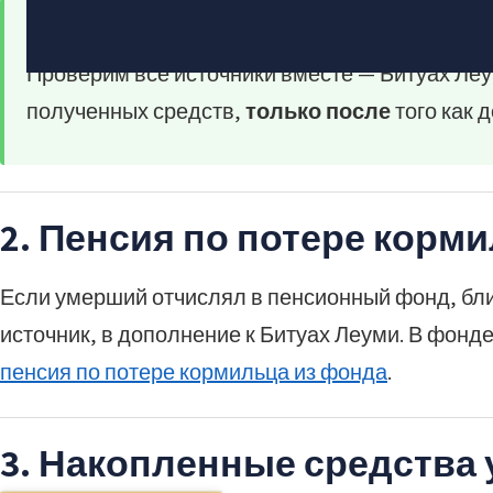
Не уверены, что положено семье?
Проверим все источники вместе — Битуах Леу
полученных средств,
только после
того как 
2. Пенсия по потере корм
Если умерший отчислял в пенсионный фонд, б
источник, в дополнение к Битуах Леуми. В фонде
пенсия по потере кормильца из фонда
.
3. Накопленные средства