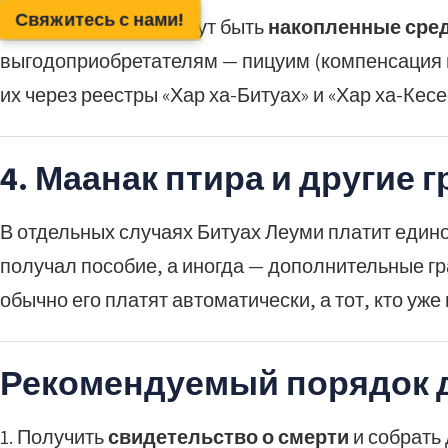
Свяжитесь с нами!
Помимо пособий, могут быть
накопленные сре
выгодоприобретателям — пицуим (компенсация п
их через реестры «Хар ха-Битуах» и «Хар ха-Ке
4. Маанак птира и другие 
В отдельных случаях Битуах Леуми платит еди
получал пособие, а иногда — дополнительные г
обычно его платят автоматически, а тот, кто уж
Рекомендуемый порядок 
Получить
свидетельство о смерти
и собрать 