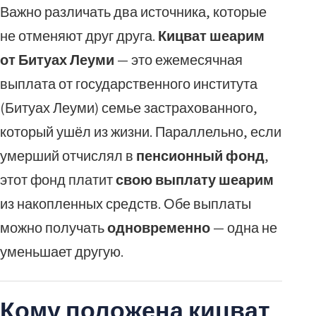
Важно различать два источника, которые
не отменяют друг друга.
Кицват шеарим
от Битуах Леуми
— это ежемесячная
выплата от государственного института
(Битуах Леуми) семье застрахованного,
который ушёл из жизни. Параллельно, если
умерший отчислял в
пенсионный фонд
,
этот фонд платит
свою выплату шеарим
из накопленных средств. Обе выплаты
можно получать
одновременно
— одна не
уменьшает другую.
Кому положена кицват