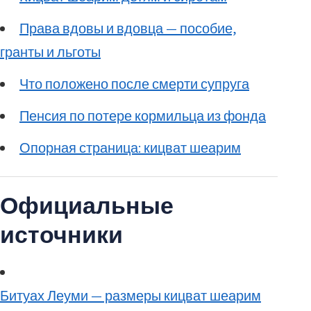
Права вдовы и вдовца — пособие,
гранты и льготы
Что положено после смерти супруга
Пенсия по потере кормильца из фонда
Опорная страница: кицват шеарим
Официальные
источники
Битуах Леуми — размеры кицват шеарим