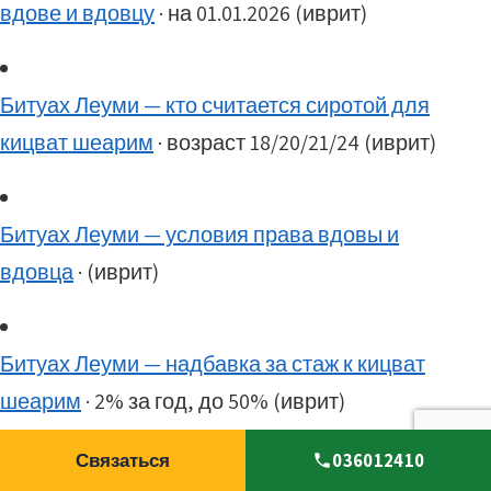
вдове и вдовцу
· на 01.01.2026 (иврит)
Битуах Леуми — кто считается сиротой для
кицват шеарим
· возраст 18/20/21/24 (иврит)
Битуах Леуми — условия права вдовы и
вдовца
· (иврит)
Битуах Леуми — надбавка за стаж к кицват
шеарим
· 2% за год, до 50% (иврит)
Связаться
036012410