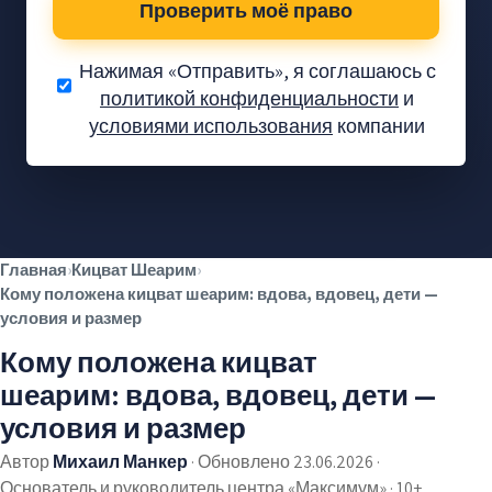
Проверить моё право
Нажимая «Отправить», я соглашаюсь с
политикой конфиденциальности
и
условиями использования
компании
Вам положены
деньги — давайте
проверим.
Проверка без обязательств
✓
Главная
›
Кицват Шеарим
›
Без предоплаты
✓
Кому положена кицват шеарим: вдова, вдовец, дети —
Тысячи довольных клиентов
✓
условия и размер
Кому положена кицват
шеарим: вдова, вдовец, дети —
условия и размер
Автор
Михаил Манкер
·
Обновлено 23.06.2026
·
Основатель и руководитель центра «Максимум» · 10+