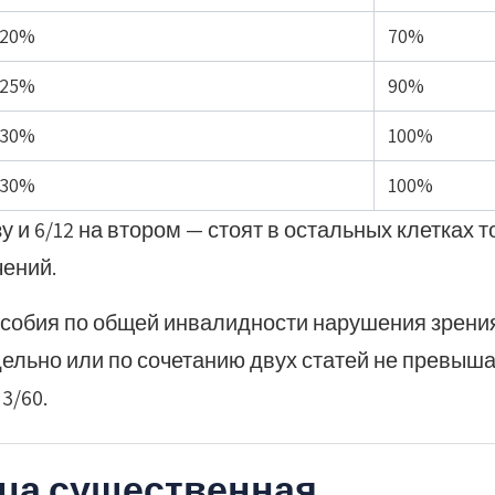
20%
70%
25%
90%
30%
100%
30%
100%
 и 6/12 на втором — стоят в остальных клетках т
чений.
особия по общей инвалидности нарушения зрения 
дельно или по сочетанию двух статей не превыша
3/60.
ица существенная