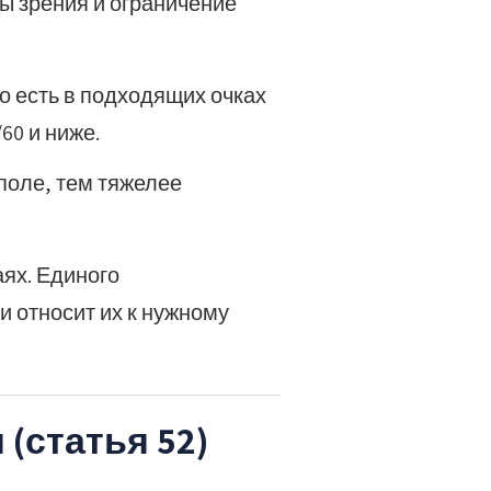
ы зрения и ограничение
то есть в подходящих очках
60 и ниже.
поле, тем тяжелее
аях. Единого
и относит их к нужному
(статья 52)