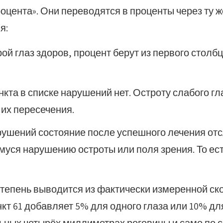
оцента». Они переводятся в проценты через ту же
я:
ой глаз здоров, процент берут из первого столб
нкта в списке нарушений нет. Остроту слабого г
 их пересечения.
арушений состояние после успешного лечения отс
муся нарушению остроты или поля зрения. То ест
 Степень выводится из фактически измеренной с
кт 61 добавляет 5% для одного глаза или 10% дл