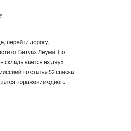
у
е, перейти дорогу,
ости от Битуах Леуми. Но
Он складывается из двух
иссией по статье 52 списка
чается поражение одного