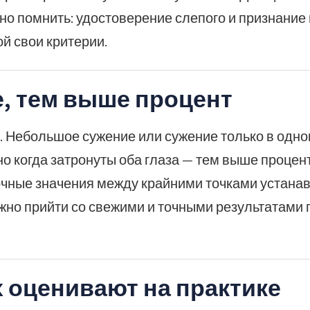
жно помнить: удостоверение слепого и признание
й свои критерии.
е, тем выше процент
 Небольшое сужение или сужение только в одном
о когда затронуты оба глаза — тем выше процент
Точные значения между крайними точками устана
жно прийти со свежими и точными результатами 
х оценивают на практике