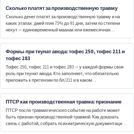
Сколько платят за производственную травму
Сколько денег платят за производственную травму и на
каких этапах: дмей пгия 75% до 91 дня, затем по степени
нехут — единовременный маанак или ежемесячная
выплата.
Формы при теунат авода: тофес 250, тофес 211 и
тофес 283
Тофес 250, тофес 211 и тофес 283 — у каждой формы своя
роль при теунат авода. Кто заполняет, что обязательно
приложить к претензии по бл/211 и в каком…
ПТСР как производственная травма: признание
ПТСР после травматического события на работе может
быть признан производственной травмой. Как доказать
связь с работой, собрать психиатрическую документацию
и оформить признание.