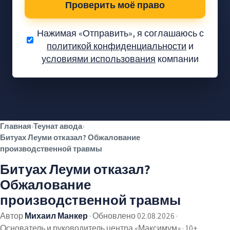
Проверить моё право
Нажимая «Отправить», я соглашаюсь с
политикой конфиденциальности
и
условиями использования
компании
Вам положены
деньги — давайте
проверим.
Проверка без обязательств
✓
Главная
›
Теунат авода
›
Без предоплаты
✓
Битуах Леуми отказал? Обжалование
Тысячи довольных клиентов
✓
производственной травмы
Битуах Леуми отказал?
Обжалование
производственной травмы
Автор
Михаил Манкер
·
Обновлено 02.08.2026
·
Основатель и руководитель центра «Максимум» · 10+