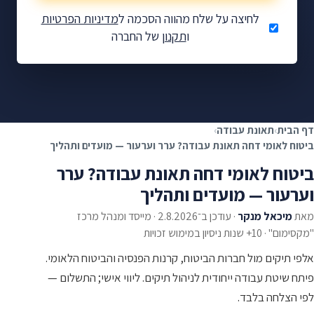
לחיצה על שלח מהווה הסכמה ל
מדיניות הפרטיות
ו
תקנון
של החברה
מגיע לכם כסף — בואו
נבדוק.
בדיקת זכאות ללא התחייבות
✓
ללא תשלום מראש
✓
דף הבית
›
תאונת עבודה
›
אלפי לקוחות מרוצים
✓
ביטוח לאומי דחה תאונת עבודה? ערר וערעור — מועדים ותהליך
ביטוח לאומי דחה תאונת עבודה? ערר
וערעור — מועדים ותהליך
מאת
מיכאל מנקר
·
עודכן ב־2.8.2026
·
מייסד ומנהל מרכז
"מקסימום" · 10+ שנות ניסיון במימוש זכויות
אלפי תיקים מול חברות הביטוח, קרנות הפנסיה והביטוח הלאומי.
פיתח שיטת עבודה ייחודית לניהול תיקים. ליווי אישי; התשלום —
לפי הצלחה בלבד.