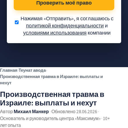
Проверить моё право
Нажимая «Отправить», я соглашаюсь с
политикой конфиденциальности
и
условиями использования
компании
Вам положены
деньги — давайте
проверим.
Проверка без обязательств
✓
Главная
›
Теунат авода
›
Без предоплаты
✓
Производственная травма в Израиле: выплаты и
Тысячи довольных клиентов
✓
нехут
Производственная травма в
Израиле: выплаты и нехут
Автор
Михаил Манкер
·
Обновлено 28.06.2026
·
Основатель и руководитель центра «Максимум» · 10+
лет опыта