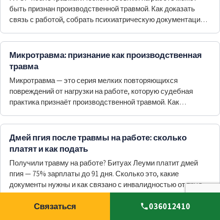
быть признан производственной травмой. Как доказать
связь с работой, собрать психиатрическую документацию
и оформить признание.
Микротравма: признание как производственная
травма
Микротравма — это серия мелких повторяющихся
повреждений от нагрузки на работе, которую судебная
практика признаёт производственной травмой. Как
доказать связь с работой и что дальше.
Дмей пгия после травмы на работе: сколько
платят и как подать
Получили травму на работе? Битуах Леуми платит дмей
пгия — 75% зарплаты до 91 дня. Сколько это, какие
документы нужны и как связано с инвалидностью от труда
и месячным пособием.
Связаться
036012410