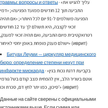
травмы: вопросы и ответы
· «עליך להגיש את
התביעה תוך 12 חודשים ממועד הפגיעה»; «דמי
הפגיעה משולמים ל-91 יום לכל היותר»; «אם תהיה
זכאי לקצבה, היא תשולם לך עד 12 חודשים
רטרואקטיבית מיום התביעה, ואם תהיה זכאי למענק,
ישולם מענק מופחת באופן יחסי לאיחור» (иврит)
Битуах Леуми — циркуляр медицинского
бюро: определение степени нехут при
инфаркте миокарда
· «בקביעת דרגת נכות בגין
אוטם בשריר הלב, אין להפחית מצב קודם בשל גורמי
סיכון, כמו יתר לחץ דם, סכרת וכו'» (иврит)
Данные на сайте сверены с официальными
источниками выше. Если сумма или