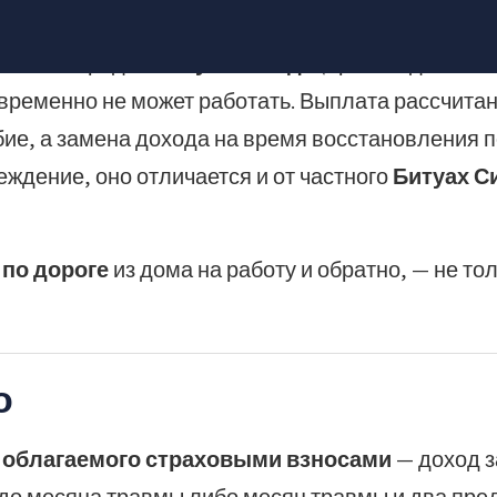
 кто пострадал в
теунат авода
(производственно
временно не может работать. Выплата рассчита
бие, а замена дохода на время восстановления 
еждение, оно отличается и от частного
Битуах С
л
по дороге
из дома на работу и обратно, — не то
о
 облагаемого страховыми взносами
— доход з