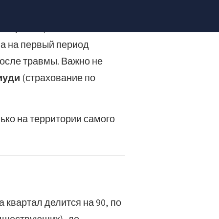
й травме) или заболел
на на первый период
после травмы. Важно не
иуди
(страхование по
лько на территории самого
а квартал делится на 90, по