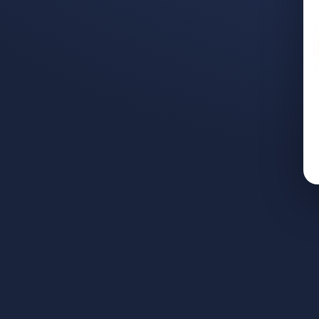
олько платят и как подать
 на работе: сколько пл