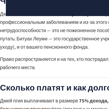
Что такое дмей пгия
Дмей пгия — это выплата от
Битуах Леуми
тому,
профессиональным заболеванием и из-за этого 
нетрудоспособности — это не пожизненное посо
путать: Битуах Леуми — это государственное учр
уходу), и от вашего пенсионного фонда.
Право распространяется и на тех, кто пострада
рабочего места.
Сколько платят и как долг
Дмей пгия выплачивают в размере
75% дохода,