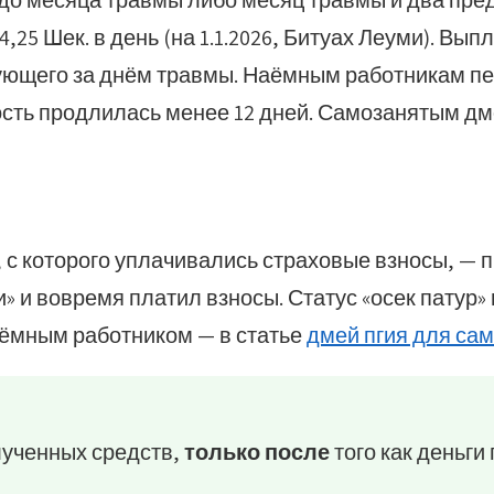
 до месяца травмы либо месяц травмы и два пр
,25 Шек. в день (на 1.1.2026, Битуах Леуми). Вып
дующего за днём травмы. Наёмным работникам пе
сть продлилась менее 12 дней. Самозанятым дм
 с которого уплачивались страховые взносы, — п
» и вовремя платил взносы. Статус «осек патур»
наёмным работником — в статье
дмей пгия для са
лученных средств,
только после
того как деньги