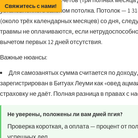
большему из двух расчётов (три полных месяца
Свяжитесь с нами!
установленного законом потолка. Потолок — 1 314
(около трёх календарных месяцев) со дня, сле
травмы не оплачиваются, если нетрудоспособно
вычетом первых 12 дней отсутствия.
Важные нюансы:
Для самозанятых сумма считается по доходу,
зарегистрирован в Битуах Леуми как «овед ацмаи
страховку не даёт. Полная разница в правах с 
Не уверены, положены ли вам дмей пгия?
Проверка короткая, а оплата — процент от по
успешных дел.