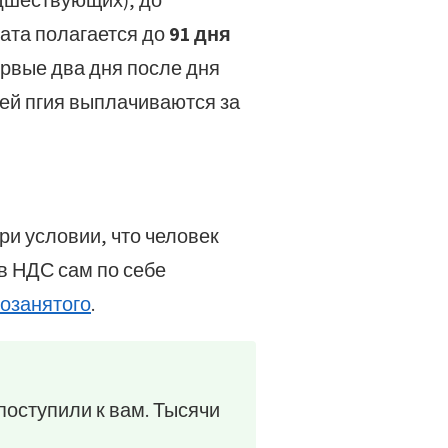
едшествующих), до
лата полагается до
91 дня
рвые два дня после дня
ей пгия выплачиваются за
ри условии, что человек
 в НДС сам по себе
мозанятого
.
 поступили к вам. Тысячи