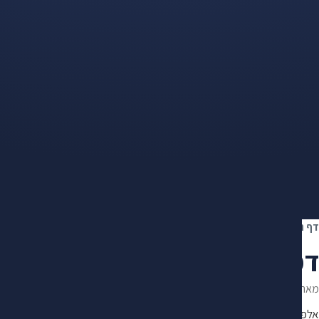
דף הבית
›
תאונת עבודה
›
דמי פגיעה אחרי תאונת עבודה: כמה משלמים ואיך מ
דמי פגיעה אחרי תאונת עבודה
מאת
מיכאל מנקר
·
עודכן ב־23.6.2026
·
מייסד ומנהל מרכז "מקסימום" · 10+ שנות ניסיון במימוש זכויות
אלפי תיקים מול חברות הביטוח, קרנות הפנסיה והביטוח הלאומי. פיתח שיטת 