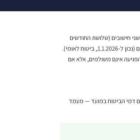
-90, לפי הגבוה מבין שני חישובים (שלושת החודשים
המלאים שקדמו לחודש הפגיעה, או חודש הפגיעה ושני החודשים שלפניו), עד תקרה שנקבעת בחוק. התקרה: 1,314.25 ₪ ליום (נכון ל-1.1.2026, ביטוח לאומי).
הפגיעה אינם משולמים, אלא אם
ום דמי הביטוח במועד — מעמד