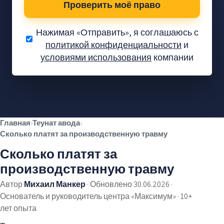
Проверить моё право
Нажимая «Отправить», я соглашаюсь с
политикой конфиденциальности
и
условиями использования
компании
Вам положены
деньги — давайте
проверим.
Проверка без обязательств
✓
Главная
›
Теунат авода
›
Без предоплаты
✓
Сколько платят за производственную травму
Тысячи довольных клиентов
✓
Сколько платят за
производственную травму
Автор
Михаил Манкер
·
Обновлено 30.06.2026
·
Основатель и руководитель центра «Максимум» · 10+
лет опыта