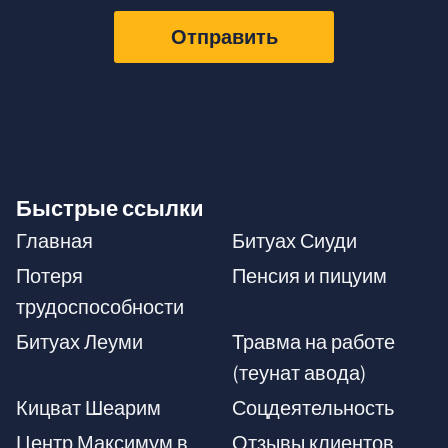
Отправить
Быстрые ссылки
Главная
Битуах Сиуди
Потеря
Пенсия и пицуим
трудоспособности
Битуах Леуми
Травма на работе
(теунат авода)
Кицват Шеарим
Соцдеятельность
Центр Максимум в
Отзывы клиентов