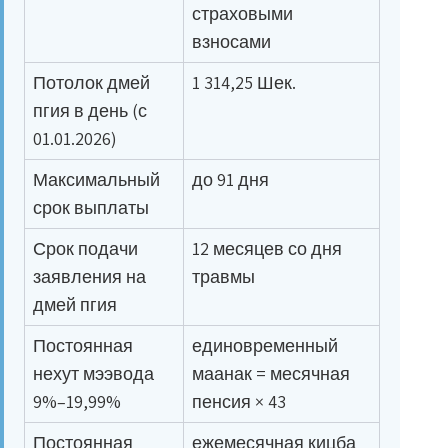
страховыми
взносами
Потолок дмей
1 314,25 Шек.
пгия в день (с
01.01.2026)
Максимальный
до 91 дня
срок выплаты
Срок подачи
12 месяцев со дня
заявления на
травмы
дмей пгия
Постоянная
единовременный
нехут мээвода
маанак = месячная
9%–19,99%
пенсия × 43
Постоянная
ежемесячная кицба