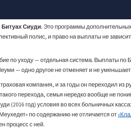
да человек теряет самостоятельность и нуждаетс
нятия, которые путают чаще всего:
 Битуах Сиуди.
Это программы дополнительных
ективный полис, и право на выплаты не зависит о
ие по уходу — отдельная система. Выплаты по 
Леуми — одно другое не отменяет и не уменьшает
раховая компания, и за годы он переходил из ру
акого перехода, семья нередко вообще не поним
уди (2016 год) условия во всех больничных касс
 «Меухедет» по содержанию не отличается от
«Кла
н процесс с ней.