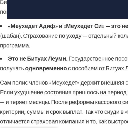
Битуах Сиуди — это страхование на случай, ког
повседневных действиях. Сразу разведём два по
«Меухедет Адиф» и «Меухедет Си» — это не
(шабан). Страхование по уходу — отдельный колл
программа.
Это не Битуах Леуми.
Государственное пособ
получать
одновременно
с пособием от Битуах 
Сам полис членов «Меухедет» держит внешняя ст
Если ухудшение состояния пришлось на период т
— и теряет месяцы. После реформы кассового си
критерии, суммы и срок выплат. Так что сиуди в
отличается страховая компания и то, как выстрое