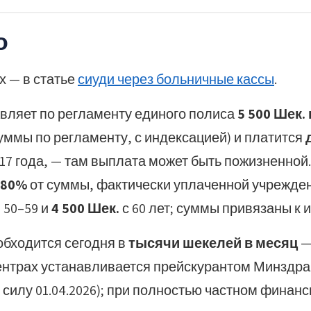
о
х — в статье
сиуди через больничные кассы
.
вляет по регламенту единого полиса
5 500 Шек.
суммы по регламенту, с индексацией) и платится
017 года, — там выплата может быть пожизненной
80%
от суммы, фактически уплаченной учрежден
 50–59 и
4 500 Шек.
с 60 лет; суммы привязаны к 
обходится сегодня в
тысячи шекелей в месяц
—
центрах устанавливается прейскурантом Минздра
силу 01.04.2026); при полностью частном финан