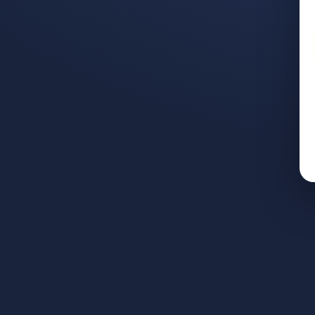
ложены выплаты и как их получить
дет»: кому положены в