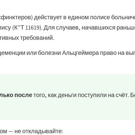
ь сфинктеров) действует в едином полисе больнич
олису (К"Т 11619). Для случаев, начавшихся рань
ктивных требований.
 деменции или болезни Альцгеймера право на вы
лько после
того, как деньги поступили на счёт.
дом — не откладывайте: