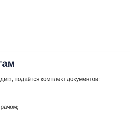
гам
ет», подаётся комплект документов:
врачом;