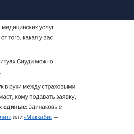
я в постоянной помощи в
 медицинских услуг
т того, какая у вас
Битуах Сиуди можно
.
к в руки между страховыми.
ает, кому подавать заявку,
ах
единые
: одинаковые
лит»
или
«Маккаби»
—