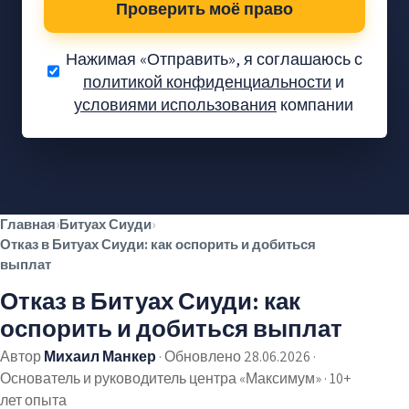
Проверить моё право
Нажимая «Отправить», я соглашаюсь с
политикой конфиденциальности
и
Положена ли вам
условиями использования
компании
выплата по Битуах
Сиуди?
Проверка права — без
✓
обязательств
Главная
›
Битуах Сиуди
›
Без предоплаты — только
✓
Отказ в Битуах Сиуди: как оспорить и добиться
если получите
выплат
Тысячи семей уже получили
✓
Отказ в Битуах Сиуди: как
оспорить и добиться выплат
Автор
Михаил Манкер
·
Обновлено 28.06.2026
·
Основатель и руководитель центра «Максимум» · 10+
лет опыта