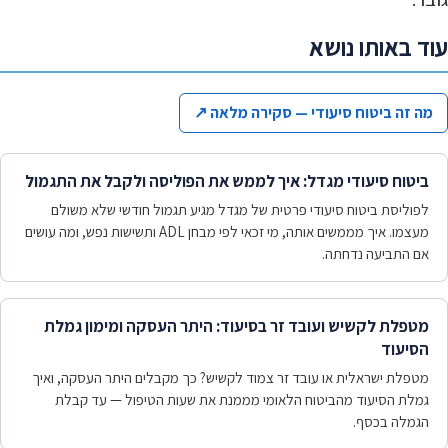
עוד באותו נושא
מה זה ביטוח סיעודי — סקירה מלאה
↗
ביטוח סיעודי מגדל: איך לממש את הפוליסה ולקבל את התגמול
לפוליסת ביטוח סיעודי פרטית של מגדל מגיע תגמול חודשי שלא משולם
מעצמו. איך מממשים אותה, מי זכאי לפי מבחן ADL ותשישות נפש, ומה עושים
אם התביעה נדחתה.
מטפלת לקשיש ועובד זר בסיעוד: היתר העסקה ומימון גמלת
הסיעוד
מטפלת ישראלית או עובד זר צמוד לקשיש? כך מקבלים היתר העסקה, ואיך
גמלת הסיעוד מהביטוח הלאומי מממנת את שעות הטיפול — עד קבלת
הגמלה בכסף.