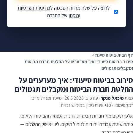
לחיצה על שלח מהווה הסכמה ל
מדיניות הפרטיות
ו
תקנון
של החברה
מגיע לכם תשלום על ביטוח
סיעודי?
בדיקת זכאות ללא התחייבות
✓
ללא תשלום מראש — רק אם תקבלו
✓
דף הבית
›
ביטוח סיעודי
›
אלפי משפחות כבר קיבלו
✓
סירוב בביטוח סיעודי: איך מערערים על החלטת חברת הביטוח
ומקבלים תגמולים
סירוב בביטוח סיעודי: איך מערערים על
החלטת חברת הביטוח ומקבלים תגמולים
מאת
מיכאל מנקר
·
עודכן ב־28.6.2026
·
מייסד ומנהל מרכז
"מקסימום" · 10+ שנות ניסיון במימוש זכויות
אלפי תיקים מול חברות הביטוח, קרנות הפנסיה והביטוח הלאומי.
פיתח שיטת עבודה ייחודית לניהול תיקים. ליווי אישי; התשלום —
לפי הצלחה בלבד.