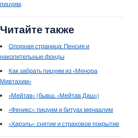
пицуим
.
Читайте также
Опорная страница: Пенсия и
накопительные фонды
Как забрать пицуим из «Менора
Мивтахим»
«Мейтав» (бывш. «Мейтав Даш»)
«Феникс»: пицуим и битуах менаалим
«Харэль»: снятие и страховое покрытие