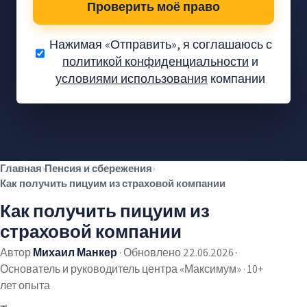
Проверить моё право
Нажимая «Отправить», я соглашаюсь с
политикой конфиденциальности
и
условиями использования
компании
Вам положены
деньги — давайте
проверим.
Проверка без обязательств
✓
Главная
›
Пенсия и сбережения
›
Без предоплаты
✓
Как получить пицуим из страховой компании
Тысячи довольных клиентов
✓
Как получить пицуим из
страховой компании
Автор
Михаил Манкер
·
Обновлено 22.06.2026
·
Основатель и руководитель центра «Максимум» · 10+
лет опыта