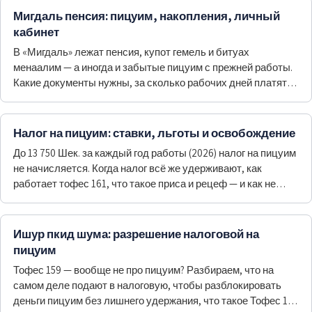
Мигдаль пенсия: пицуим, накопления, личный
кабинет
В «Мигдаль» лежат пенсия, купот гемель и битуах
менаалим — а иногда и забытые пицуим с прежней работы.
Какие документы нужны, за сколько рабочих дней платят и
что делать, если работодатель молчит.
Налог на пицуим: ставки, льготы и освобождение
До 13 750 Шек. за каждый год работы (2026) налог на пицуим
не начисляется. Когда налог всё же удерживают, как
работает тофес 161, что такое приса и рецеф — и как не
потерять льготу.
Ишур пкид шума: разрешение налоговой на
пицуим
Тофес 159 — вообще не про пицуим? Разбираем, что на
самом деле подают в налоговую, чтобы разблокировать
деньги пицуим без лишнего удержания, что такое Тофес 160