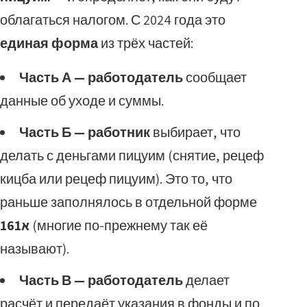
облагаться налогом. С 2024 года это
единая форма
из трёх частей:
Часть А — работодатель
сообщает
данные об уходе и суммы.
Часть Б — работник
выбирает, что
делать с деньгами пицуим (снятие, рецеф
кицба или рецеф пицуим). Это то, что
раньше заполнялось в отдельной форме
161א
(многие по-прежнему так её
называют).
Часть В — работодатель
делает
расчёт и передаёт указания в фонды и по