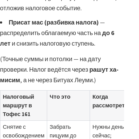
отложив налоговое событие.
Присат мас (разбивка налога)
—
распределить облагаемую часть на
до 6
лет
и снизить налоговую ступень.
(Точные суммы и потолки — на дату
проверки. Налог ведётся через
рашут ха-
мисим
, а не через Битуах Леуми.)
Налоговый
Что это
Когда
маршрут в
рассмотреть
Тофес 161
Снятие с
Забрать
Нужны деньги
освобождением
пицуим до
сейчас;