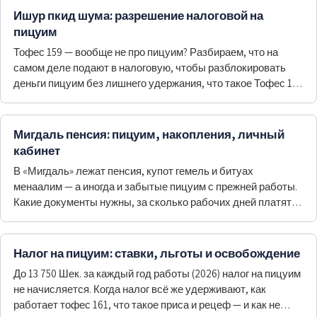
Ишур пкид шума: разрешение налоговой на
пицуим
Тофес 159 — вообще не про пицуим? Разбираем, что на
самом деле подают в налоговую, чтобы разблокировать
деньги пицуим без лишнего удержания, что такое Тофес 160
и как всё оформить онлайн.
Мигдаль пенсия: пицуим, накопления, личный
кабинет
В «Мигдаль» лежат пенсия, купот гемель и битуах
менаалим — а иногда и забытые пицуим с прежней работы.
Какие документы нужны, за сколько рабочих дней платят и
что делать, если работодатель молчит.
Налог на пицуим: ставки, льготы и освобождение
До 13 750 Шек. за каждый год работы (2026) налог на пицуим
не начисляется. Когда налог всё же удерживают, как
работает тофес 161, что такое приса и рецеф — и как не