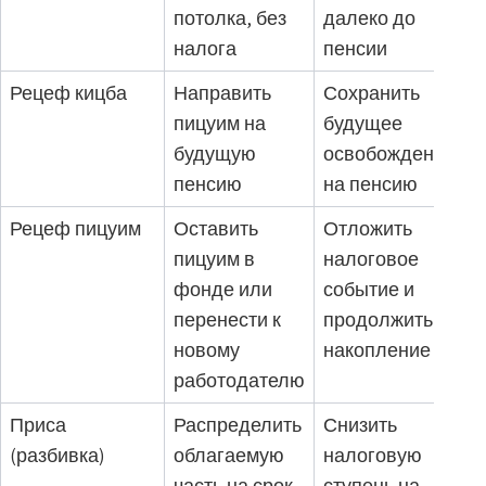
потолка, без
далеко до
налога
пенсии
Рецеф кицба
Направить
Сохранить
пицуим на
будущее
будущую
освобождение
пенсию
на пенсию
Рецеф пицуим
Оставить
Отложить
пицуим в
налоговое
фонде или
событие и
перенести к
продолжить
новому
накопление
работодателю
Приса
Распределить
Снизить
(разбивка)
облагаемую
налоговую
часть на срок
ступень на