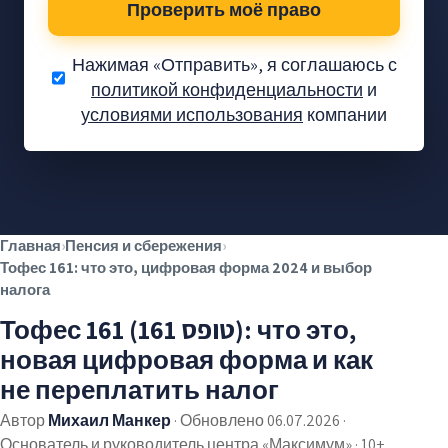
Проверить моё право
Нажимая «Отправить», я соглашаюсь с
политикой конфиденциальности
и
условиями использования
компании
Вам положены
деньги — давайте
проверим.
Проверка без обязательств
✓
Главная
›
Пенсия и сбережения
›
Без предоплаты
✓
Тофес 161: что это, цифровая форма 2024 и выбор
Тысячи довольных клиентов
✓
налога
Тофес 161 (טופס 161): что это,
новая цифровая форма и как
не переплатить налог
Автор
Михаил Манкер
·
Обновлено 06.07.2026
·
Основатель и руководитель центра «Максимум» · 10+