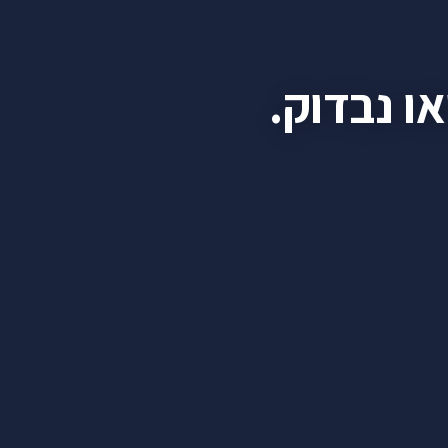
ב
ביטוח מנהלים
, ושם הכיסוי לשאירים עובד
אחרת לגמרי
— ו
ו נבדוק.
גיעים למשפחה. כאן נסביר את ההבדלים ואת מה שחשוב לבדו
טוח מנהלים אין חובה
לכלול רכיב ביטוחי — אפשר להחזיק פ
ים יכולות להתנהג שונה לחלוטין במקרה פטירה. הסבר מלא ע
כיסוי שאירים — ומה מגיע למשפחה. התשלום הוא אחוז מהכ