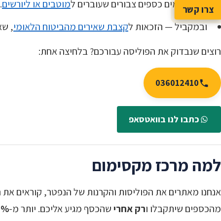
האם קיימים כספים צבורים שעוברים ל
מוטבים או ליורשים
.
צרו קשר
ובמקביל — הזכאות ל
קצבת שאירים מהביטוח הלאומי
, שא
רוצים שנבדוק את הפוליסה עבורכם? בלחיצה אחת:
036012410
כתבו לנו בוואטסאפ
למה מרכז מקסימום
אנחנו מאתרים את הפוליסות והקרנות של הנפטר, קוראים את ה
מהכספים שיתקבלו ו
רק אחרי
שהכסף מגיע אליכם. יותר מ-
0%