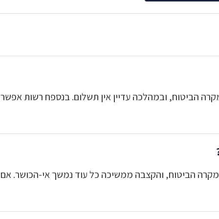
היא 3 חודשים ממועד קרות מקרה הביטוח, ובמהלכה עדיין אין תשלום. בנספח ר