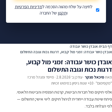
לחיצה על שלח מהווה הסכמה ל
מדיניות הפרטיות
ו
תקנון
של החברה
מגיע לכם כסף — בואו
נבדוק.
בדיקת זכאות ללא התחייבות
✓
ללא תשלום מראש
✓
דף הבית
›
אובדן כושר עבודה
›
אלפי לקוחות מרוצים
✓
אובדן כושר עבודה: זמני מול קבוע, דרגות נכות וגובה התשלום
אובדן כושר עבודה: זמני מול קבוע,
דרגות נכות וגובה התשלום
מאת
מיכאל מנקר
·
עודכן ב־2.8.2026
·
מייסד ומנהל מרכז
"מקסימום" · 10+ שנות ניסיון במימוש זכויות
אלפי תיקים מול חברות הביטוח, קרנות הפנסיה והביטוח הלאומי.
פיתח שיטת עבודה ייחודית לניהול תיקים. ליווי אישי; התשלום —
לפי הצלחה בלבד.