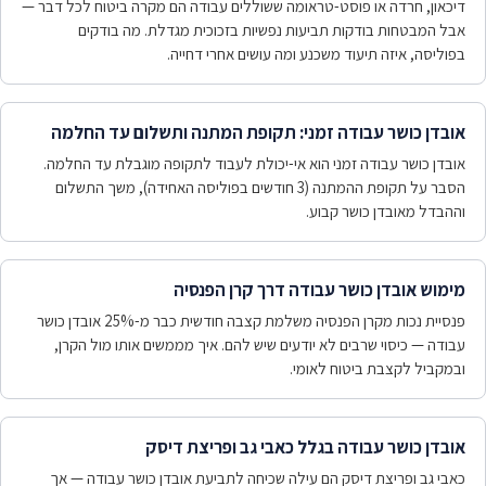
דיכאון, חרדה או פוסט-טראומה ששוללים עבודה הם מקרה ביטוח לכל דבר —
אבל המבטחות בודקות תביעות נפשיות בזכוכית מגדלת. מה בודקים
בפוליסה, איזה תיעוד משכנע ומה עושים אחרי דחייה.
אובדן כושר עבודה זמני: תקופת המתנה ותשלום עד החלמה
אובדן כושר עבודה זמני הוא אי-יכולת לעבוד לתקופה מוגבלת עד החלמה.
הסבר על תקופת ההמתנה (3 חודשים בפוליסה האחידה), משך התשלום
וההבדל מאובדן כושר קבוע.
מימוש אובדן כושר עבודה דרך קרן הפנסיה
פנסיית נכות מקרן הפנסיה משלמת קצבה חודשית כבר מ-25% אובדן כושר
עבודה — כיסוי שרבים לא יודעים שיש להם. איך מממשים אותו מול הקרן,
ובמקביל לקצבת ביטוח לאומי.
אובדן כושר עבודה בגלל כאבי גב ופריצת דיסק
כאבי גב ופריצת דיסק הם עילה שכיחה לתביעת אובדן כושר עבודה — אך