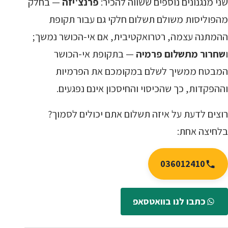
שני מנגנונים נוספים ששווה להכיר:
פרנצ'יזה
— בחלק
מהפוליסות משולם תשלום חלקי גם עבור תקופת
ההמתנה עצמה, רטרואקטיבית, אם אי-הכושר נמשך;
ו
שחרור מתשלום פרמיה
— בתקופת אי-הכושר
המבטח ממשיך לשלם במקומכם את הפרמיות
וההפקדות, כך שהכיסוי והחיסכון אינם נפגעים.
רוצים לדעת על איזה תשלום אתם יכולים לסמוך?
בלחיצה אחת:
036012410
כתבו לנו בוואטסאפ