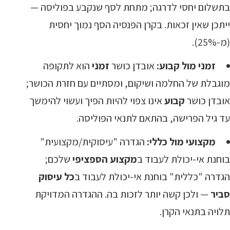
בתשלום יחסי לדרגה; מתחת לסף שנקבע בפוליסה —
ייתכן שאין זכאות. בקרן הפנסיה הסף נמוך יחסית
(מ-25%).
זמני מול קבוע:
אובדן כושר
זמני
הוא לתקופה
מוגבלת של החלמה ושיקום, ומסתיים עם חזרת הכושר;
אובדן כושר
קבוע
אינו צפוי להיות הפיך ועשוי להימשך
עד גיל הפרישה, בהתאם לתנאי הפוליסה.
מקצועי מול כללי:
הגדרה "עיסוקית/מקצועית"
בוחנת אי-יכולת לעבוד ב
מקצוע הספציפי
שלכם;
הגדרה "כללית" בוחנת אי-יכולת לעבוד ב
כל עיסוק
סביר
— ולכן קשה יותר לזכות בה. ההגדרה המדויקת
תלויה בתנאי הקרן.