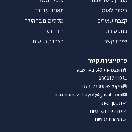
אובדן כושר עבודה
פנסיה וגמל
ביטוח לאומי
תאונת עבודה
קצבת שאירים
מקסימום בקהילה
בתקשורת
חוות דעת
יצירת קשר
הצהרת נגישות
פרטי יצירת קשר
העצמאות 40, באר שבע
036012410
פקס
:
077-2700089
maximum.zchuyot@gmail.com
תקנון האתר
מדיניות הפרטיות
הצהרת נגישות