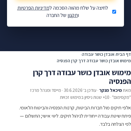
לחיצה על שלח מהווה הסכמה ל
מדיניות הפרטיות
ו
תקנון
של החברה
מגיע לכם כסף — בואו
נבדוק.
בדיקת זכאות ללא התחייבות
✓
ללא תשלום מראש
✓
דף הבית
›
אובדן כושר עבודה
›
אלפי לקוחות מרוצים
✓
מימוש אובדן כושר עבודה דרך קרן הפנסיה
מימוש אובדן כושר עבודה דרך קרן
הפנסיה
מאת
מיכאל מנקר
·
עודכן ב־30.6.2026
·
מייסד ומנהל מרכז
"מקסימום" · 10+ שנות ניסיון במימוש זכויות
אלפי תיקים מול חברות הביטוח, קרנות הפנסיה והביטוח הלאומי.
פיתח שיטת עבודה ייחודית לניהול תיקים. ליווי אישי; התשלום —
לפי הצלחה בלבד.