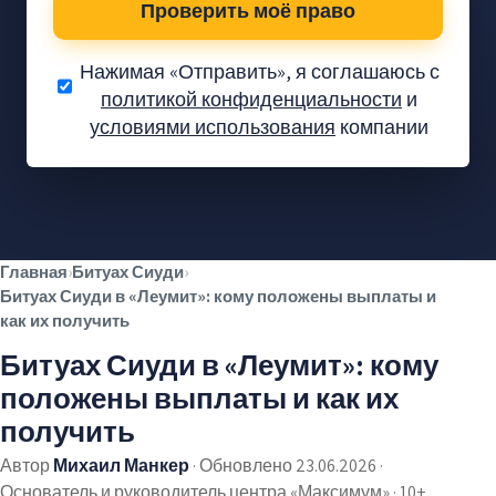
Проверить моё право
Нажимая «Отправить», я соглашаюсь с
политикой конфиденциальности
и
Положена ли вам
условиями использования
компании
выплата по Битуах
Сиуди?
Проверка права — без
✓
обязательств
Главная
›
Битуах Сиуди
›
Без предоплаты — только
✓
Битуах Сиуди в «Леумит»: кому положены выплаты и
если получите
как их получить
Тысячи семей уже получили
✓
Битуах Сиуди в «Леумит»: кому
положены выплаты и как их
получить
Автор
Михаил Манкер
·
Обновлено 23.06.2026
·
Основатель и руководитель центра «Максимум» · 10+