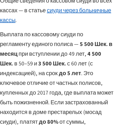
Общие сведения о кассовом сиуди во всех
кассах — в статье
сиуди через больничные
кассы
.
Выплата по кассовому сиуди по
регламенту единого полиса —
5 500 Шек. в
месяц
при вступлении до 49 лет,
4 500
Шек.
в 50–59 и
3 500 Шек.
с 60 лет (с
индексацией), на срок
до 5 лет
. Это
ключевое отличие от частных полисов,
купленных до 2017 года, где выплата может
быть пожизненной. Если застрахованный
находится в доме престарелых (мосад
сиуди), платят
до 80%
от суммы,