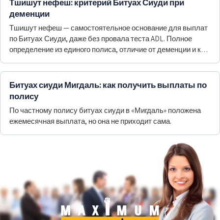
Тшишут нефеш: критерий Битуах Сиуди при
деменции
Тшишут нефеш — самостоятельное основание для выплат
по Битуах Сиуди, даже без провала теста ADL. Полное
определение из единого полиса, отличие от деменции и как
доказать право.
Битуах сиуди Мигдаль: как получить выплаты по
полису
По частному полису битуах сиуди в «Мигдаль» положена
ежемесячная выплата, но она не приходит сама.