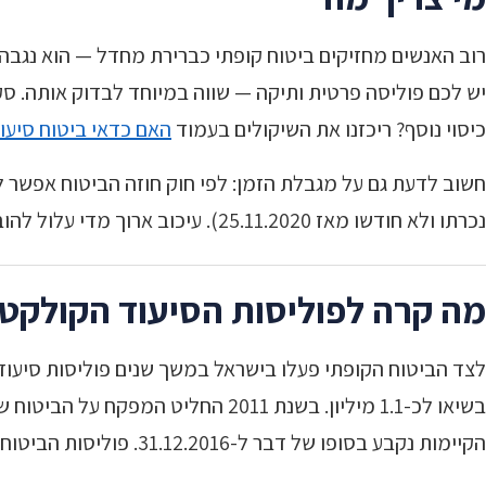
רוב האנשים מחזיקים ביטוח קופתי כברירת מחדל — הוא נגבה א
יש לכם פוליסה פרטית ותיקה — שווה במיוחד לבדוק אותה. סק
כיסוי נוסף? ריכזנו את השיקולים בעמוד
האם כדאי ביטוח סיעוד
חשוב לדעת גם על מגבלת הזמן: לפי חוק חוזה הביטוח אפשר ל
נכרתו ולא חודשו מאז 25.11.2020). עיכוב ארוך מדי עלול להוביל לדחייה או להקטנת הסכום — ולכן כדאי לפעול בזמן.
מה קרה לפוליסות הסיעוד הקולקטיביו
לצד הביטוח הקופתי פעלו בישראל במשך שנים פוליסות סיעוד
בשיאו לכ-1.1 מיליון. בשנת 2011 ה
הקיימות נקבע בסופו של דבר ל-31.12.2016. פוליסות הביטוח הקבוצתי של כ-200,000 מבוטחים בני 60 ומעלה לא חודשו.