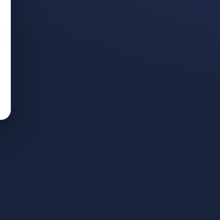
רטי: מה ההבדל ומה עדיף
עבודה ייחודית לניהול תיקים. ליווי אישי; התשלום — לפי הצלחה בלבד.