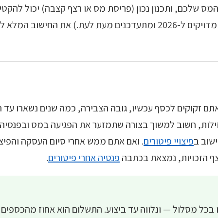
 שלכם, ותכנון נכון (פריסת מס או רצף קצבה) יכול להקטין
— לא מול ביטוח לאומי. (הסכומים מדויקים ל-2026 ומתעדכנים מעת לעת.
 זקוקים לכסף עכשיו, גובה הצבירה, כמה שנים נשארו עד ה
נזילות, חשוב למשוך בצורה שתמזער את הפגיעה במס ובפנסיה
ישוב ב
פיצויי פיטורים
. ואם אתם ממש אחרי סיום העסקה והפיצו
צף הזכויות, נמצאת בכתבה
פנסיה אחרי פיטורים
.
בכל מסלול — ונלווה עד ביצוע. התשלום הוא אחוז מהכספים