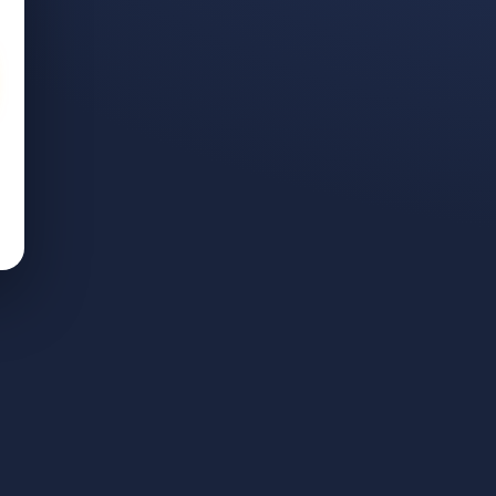
ר אותם בקרן?
עבודה ייחודית לניהול תיקים. ליווי אישי; התשלום — לפי הצלחה בלבד.